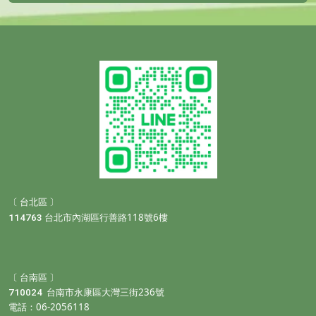
〔 台北區 〕
118
6
114763
台北市內湖區行善路
號
樓
〔 台南區 〕
236
710024
台南市永康區大灣三街
號
06-2056118
電話：