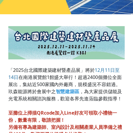
「2025台北國際建築建材暨產品展」將於
12月11日至
14日
在南港展覽館1館盛大舉行！超過2400個攤位全面
展出，集結近500家國內外廠商，規模盛況不容錯過。
玖森能源將於會展中之
智慧建築區
，為大家提供儲能及
光電系統相關諮詢服務，歡迎各界先進蒞臨參觀指導！
至攤位上掃描QRcode加入Line好友可領取小禮物一
份，數量有限，敬請把握！
另備有專為建築師、室內設計及相關產業人員準備之禮