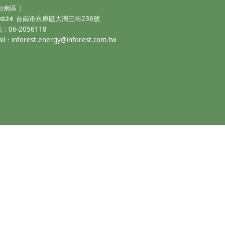
台南區 〕
236
0024
台南市永康區大灣三街
號
06-2056118
話：
ail：
inforest.energy@inforest.com.tw