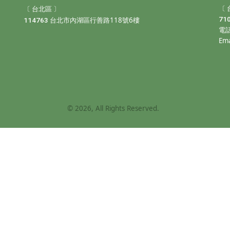
〔 
〔 台北區 〕
118
6
71
114763
台北市內湖區行善路
號
樓
電
Em
©
2026
, All Rights Reserved.