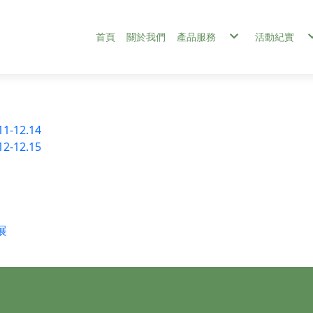
首頁
關於我們
產品服務
活動紀實
客製化應用
玖森主辦／協
太陽光電系統
2021-20
儲能系統
新創共同供應契約採購
12.14
12.15
展